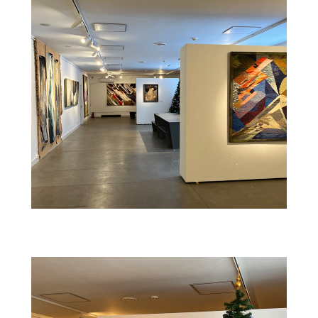
Главная
О нас
Выставки & события
Студии
Новости
СМИ о нас
Заявка на проект
Контакты
© 2017-2022 Выставочные залы Москвы
Использование материалов разрешено только с
предварительного согласия правообладателей.
Все права на изображения и тексты принадлежат
их авторам.
16+
© 2017-2022 Выставочные залы Москвы
Сайт может содержать контент, не
предназначенный для лиц младше 16 лет.
Соглашение с пользователем