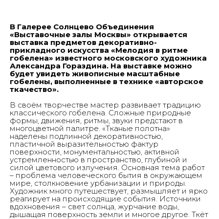
В Галерее Солнцево Объединения
«Выставочные залы Москвы» открывается
выставка предметов декоративно-
прикладного искусства «Мелодия в ритме
гобелена» известного московского художника
Александра Гораздина. На выставке можно
будет увидеть живописные масштабные
гобелены, выполненные в технике «авторское
ткачество».
В своём творчестве мастер развивает традицию
классического гобелена. Сложные природные
формы, движения, ритмы, звуки предстают в
многоцветной палитре. «Тканые полотна»
наделены подлинной декоративностью,
пластичной выразительностью фактур
поверхности, монументальностью, активной
устремленностью в пространство, глубиной и
силой цветового излучения. Основная тема работ
– проблема человеческого бытия в окружающем
мире, столкновение урбанизации и природы.
Художник много путешествует, размышляет и ярко
реагирует на происходящие события. Источники
вдохновения – свет солнца, журчание воды,
дышащая поверхность земли и многое другое. Ткёт