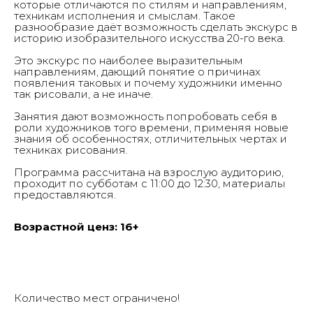
которые отличаются по стилям и направлениям,
техникам исполнения и смыслам. Такое
разнообразие даёт возможность сделать экскурс в
историю изобразительного искусства 20-го века.
Это экскурс по наиболее выразительным
направлениям, дающий понятие о причинах
появления таковых и почему художники именно
так рисовали, а не иначе.
Галерея
Занятия дают возможность попробовать себя в
Солнцево
роли художников того времени, применяя новые
знания об особенностях, отличительных чертах и
техниках рисования.
Программа рассчитана на взрослую аудиторию,
проходит по субботам с 11:00 до 12:30, материалы
Главная
предоставляются.
О нас
Выставки & события
Студии
Возрастной ценз: 16+
Новости
СМИ о нас
Заявка на проект
Контакты
Количество мест ограничено!