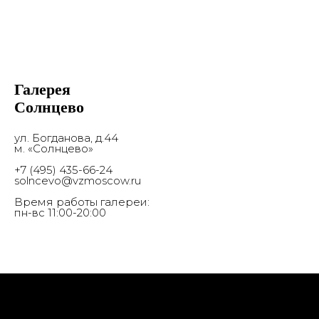
© 2017-2026 Выставочные залы Москвы
Использование материалов разрешено только с
предварительного согласия правообладателей.
Все права на изображения и тексты принадлежат
их авторам.
16+
Галерея
© 2017-2026 Выставочные залы Москвы
Сайт может содержать контент, не
предназначенный для лиц младше 16 лет.
Солнцево
Соглашение с пользователем
ул. Богданова, д.44
м. «Солнцево»
+7 (495) 435-66-24
solncevo@vzmoscow.ru
Время работы галереи:
пн-вс 11:00-20:00