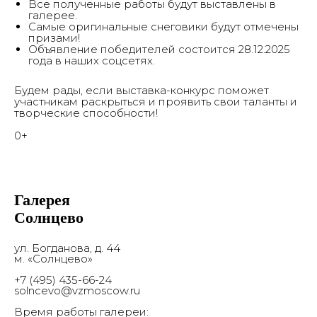
Все полученные работы будут выставлены в
Заявка на проект
Контакты
галерее.
Самые оригинальные снеговики будут отмечены
призами!
Объявление победителей состоится 28.12.2025
года в наших соцсетях.
© 2017-2026 Выставочные залы Москвы
Будем рады, если выставка-конкурс поможет
Использование материалов разрешено только с
предварительного согласия правообладателей.
участникам раскрыться и проявить свои таланты и
Все права на изображения и тексты принадлежат
их авторам.
творческие способности!
0+
16+
© 2017-2026 Выставочные залы Москвы
Сайт может содержать контент, не
предназначенный для лиц младше 16 лет.
Соглашение с пользователем
Галерея
Солнцево
ул. Богданова, д. 44
м. «Солнцево»
+7 (495) 435-66-24
solncevo@vzmoscow.ru
Время работы галереи: