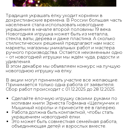
Традиция украшать ёлку уходит корнями в
дохристианские времена. В России большая часть
населения стала использовать новогодние
украшения в начале второй половины 19 века.
Новогодняя игрушка может быть из металла,
стекла, ваты, дерева и даже пластика. А сколько
стилистических решений предлагают нам масс
маркеты, магазины уникальных работ и мастера
ручного производства. Остаётся неизменным одно
– от новогодней игрушки мы ждём чуда, радости и
удивления.
В этом декабре мы объявляем конкурс на лучшую
новогоднюю игрушку на ёлку.
Галерея
Солнцево
В акции могут принимать участие все желающие.
Принимается только одна работа от заявителя.
Сбор работ происходит с 01.12.2025 до 28.12.2025.
Сделайте ёлочную игрушку своими руками по
мотивам книги Эрнеста Гофмана «Щелкунчик и
Главная
Мышиный король» и принесите её в галерею.
О нас
Работа должна быть компактной, чтобы стать
Выставки & события
украшением новогодней ёлки.
Студии
Это может быть совместная семейная работа,
Новости
объединяющая детей и взрослых вместе.
СМИ о нас